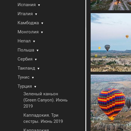
Испания
▼
Италия
▼
Камбоджа
▼
Монголия
▼
Непал
▼
Польша
▼
Сербия
▼
Таиланд
▼
Тунис
▼
Турция
▼
Зеленый каньон
(Green Canyon). Июнь
2019
Каппадокия. Три
сестры. Июнь 2019
Каппадокия.