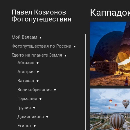
Каппадок
Павел Козионов
Фотопутешествия
Мой Валаам
▼
Фотопутешествия по России
▼
Где-то на планете Земля
▼
Абхазия
▼
Австрия
▼
Ватикан
▼
Великобритания
▼
Германия
▼
Грузия
▼
Доминикана
▼
Египет
▼