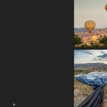
Каппадокия. Учхисар
крепость. Июнь 2019
Кония. Июнь 2019
Франция
▼
Чехия
▼
Новое на сайте
Обо мне
Для Ваших вопросов, отзывов
и пожеланий
Фотофильмы на RUTUBE