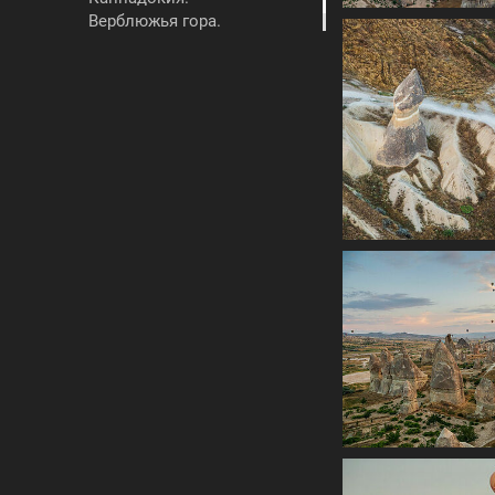
Верблюжья гора.
Июнь 2019
Каппадокия. Гёреме.
Июнь 2019
Каппадокия.
Голубятни. Июнь 2019
Каппадокия. Долина
Паша Баглари
(Пашабаг). Невшехир,
Аванос, Чавушин, нац.
парк Гёреме. Июнь
2019
Каппадокия. Кайсери
подземный город.
Июнь 2019
Каппадокия. Полет на
воздушных шарах.
Июнь 2019