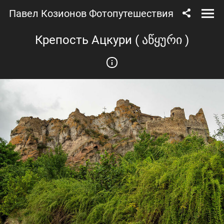
Павел Козионов Фотопутешествия
Крепость Ацкури ( აწყური )