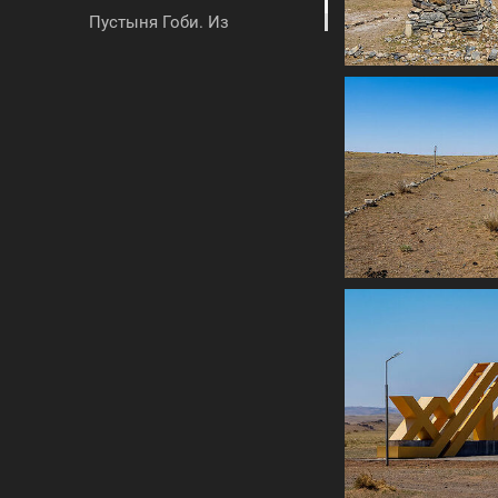
Пустыня Гоби. Из
окна автомобиля.
Часть 4
Пустыня Гоби. Из
окна автомобиля.
Часть 5
Маршрут
Непал
▼
Польша
▼
Сербия
▼
Таиланд
▼
Тунис
▼
Турция
▼
Франция
▼
Чехия
▼