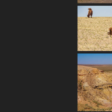
Новое на сайте
Обо мне
Для Ваших вопросов, отзывов
и пожеланий
Фотофильмы на RUTUBE