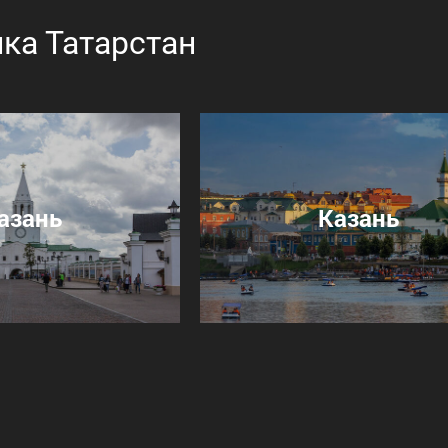
ка Татарстан
азань
Казань