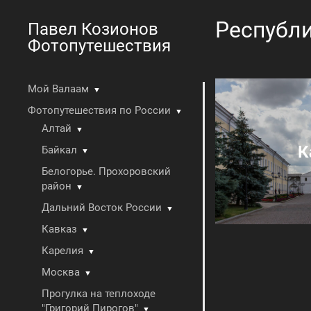
Республи
Павел Козионов
Фотопутешествия
Мой Валаам
▼
Фотопутешествия по России
▼
Алтай
▼
К
Байкал
▼
Белогорье. Прохоровский
район
▼
Дальний Восток России
▼
Кавказ
▼
Карелия
▼
Москва
▼
Прогулка на теплоходе
"Григорий Пирогов"
▼