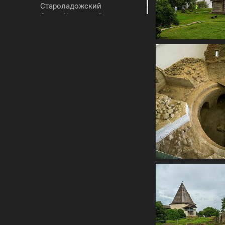
Староладожский
Свято-Успенский
девичий монастырь.
Старая Ладога
Староладожский
историко-
архитектурный и
археологический
музей - заповедник
Старая Ладога
Кижи. Онежское
озеро
Онежское озеро
Беломо́рско-
Балти́йский кана́л
(сокращённо
Беломорканал, ББК,
до 1961 г.
-Беломорско-