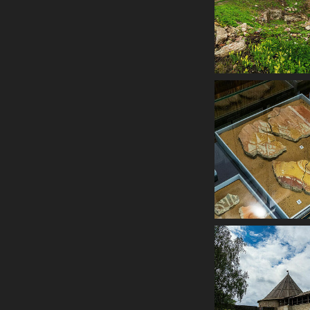
Балтийский канал
имени Сталина)
Спасо-
Преображенский
Соловецкий
ставропигиальный
мужской монастырь.
Часть 1
Спасо-
Преображенский
Соловецкий
ставропигиальный
мужской монастырь.
Часть 2
Спасо-
Преображенский
Соловецкий
ставропигиальный
мужской монастырь.
Часть 3