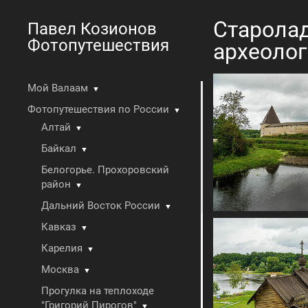
Старолад
Павел Козионов
Фотопутешествия
археолог
Мой Валаам
▼
Фотопутешествия по России
▼
Алтай
▼
Байкал
▼
Белогорье. Прохоровский
район
▼
Дальний Восток России
▼
Кавказ
▼
Карелия
▼
Москва
▼
Прогулка на теплоходе
"Григорий Пирогов"
▼